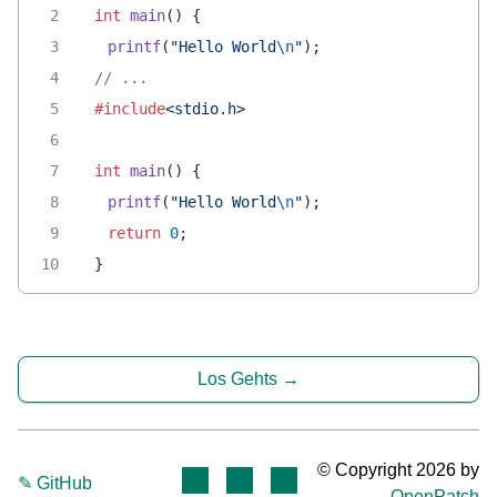
int
 main
() {
	printf
(
"Hello World
\n
"
);
// ...
#include
<stdio.h>
int
 main
() {
	printf
(
"Hello World
\n
"
);
	return
 0
;
}
Los Gehts
© Copyright 2026 by
✎ GitHub
OpenPatch