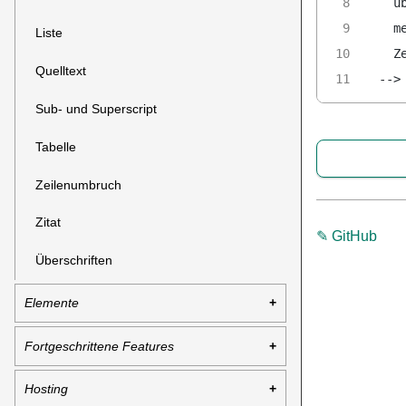
  ü
  m
Liste
  Z
Quelltext
-->
Sub- und Superscript
Tabelle
Zeilenumbruch
Zitat
✎ GitHub
Überschriften
Elemente
Fortgeschrittene Features
Hosting