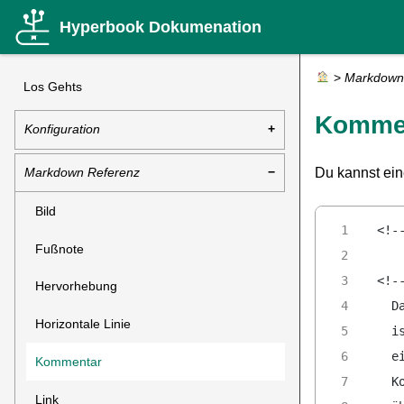
Hyperbook Dokumenation
>
Markdown
Los Gehts
Komme
Konfiguration
Markdown Referenz
Du kannst ein
Bild
<!-
Fußnote
<!-
Hervorhebung
  D
Horizontale Linie
  i
  e
Kommentar
  K
Link