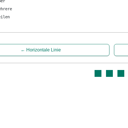
ber
ehrere
eilen
Horizontale Linie